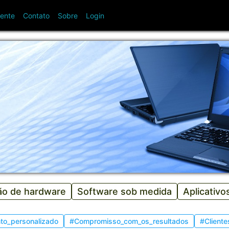
ente
Contato
Sobre
Login
o
o de hardware
Software sob medida
Aplicativo
to_personalizado
#Compromisso_com_os_resultados
#Cliente