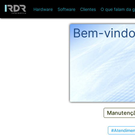
Hardware
Software
Clientes
O que falam da g
Bem-vind
Manutençã
#Atendimen